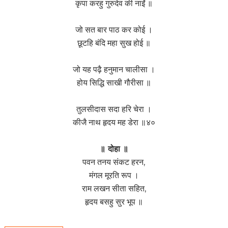
कृपा करहु गुरुदेव की नाईं ॥
जो सत बार पाठ कर कोई ।
छूटहि बंदि महा सुख होई ॥
जो यह पढ़ै हनुमान चालीसा ।
होय सिद्धि साखी गौरीसा ॥
तुलसीदास सदा हरि चेरा ।
कीजै नाथ हृदय मह डेरा ॥४०
॥ दोहा ॥
पवन तनय संकट हरन,
मंगल मूरति रूप ।
राम लखन सीता सहित,
हृदय बसहु सुर भूप ॥