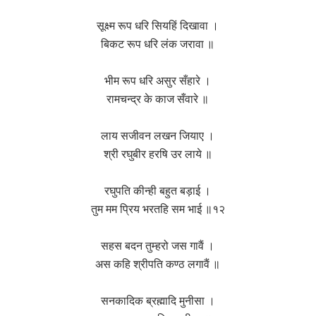
सूक्ष्म रूप धरि सियहिं दिखावा ।
बिकट रूप धरि लंक जरावा ॥
भीम रूप धरि असुर सँहारे ।
रामचन्द्र के काज सँवारे ॥
लाय सजीवन लखन जियाए ।
श्री रघुबीर हरषि उर लाये ॥
रघुपति कीन्ही बहुत बड़ाई ।
तुम मम प्रिय भरतहि सम भाई ॥१२
सहस बदन तुम्हरो जस गावैं ।
अस कहि श्रीपति कण्ठ लगावैं ॥
सनकादिक ब्रह्मादि मुनीसा ।