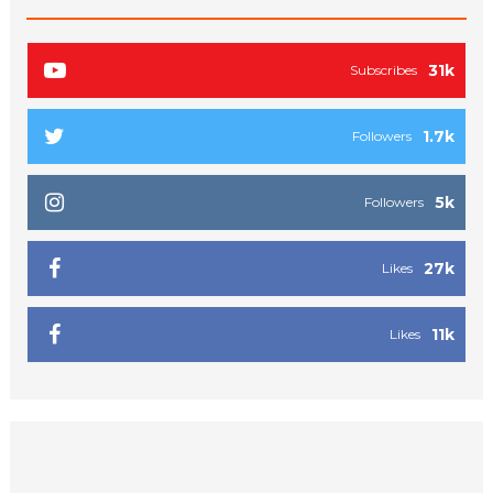
31k
Subscribes
1.7k
Followers
5k
Followers
27k
Likes
11k
Likes